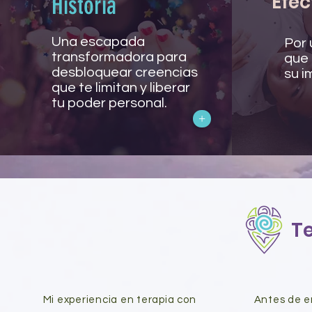
Efec
Historia
Una escapada
Por 
transformadora para
que 
desbloquear creencias
su i
que te limitan y liberar
tu poder personal.
+
T
Mi experiencia en terapia con
Antes de empe