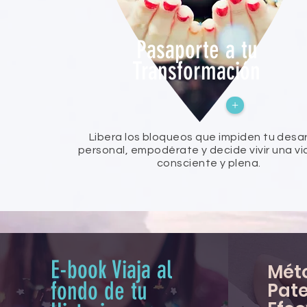
Pasaporte a tu
Transformación
+
Libera los bloqueos que impiden tu desar
personal, empodérate y decide vivir una v
consciente y plena.
E-book Viaja al
Mét
fondo de tu
Pat